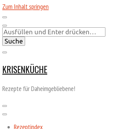
Zum Inhalt springen
Suchst
du
nach
etwas?
KRISENKÜCHE
Rezepte für Daheimgebliebene!
Rezeptindex