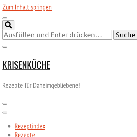
Zum Inhalt springen
Suchst
du
nach
etwas?
KRISENKÜCHE
Rezepte für Daheimgebliebene!
Rezeptindex
Rezepte