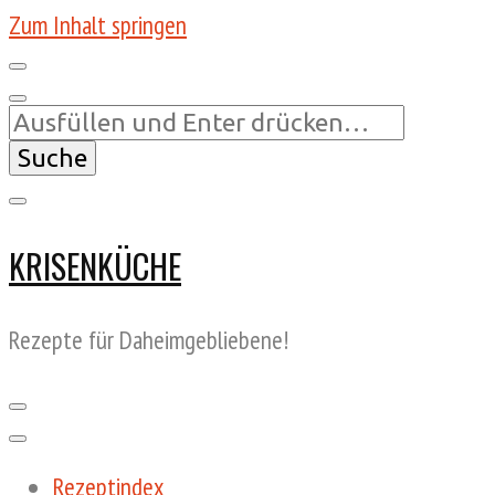
Zum Inhalt springen
Suchst
du
nach
etwas?
KRISENKÜCHE
Rezepte für Daheimgebliebene!
Rezeptindex