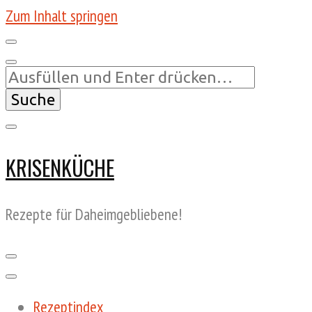
Zum Inhalt springen
Suchst
du
nach
etwas?
KRISENKÜCHE
Rezepte für Daheimgebliebene!
Rezeptindex