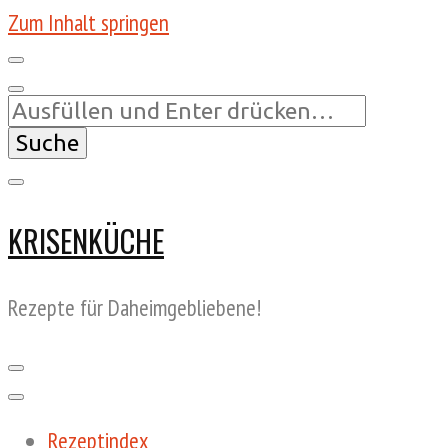
Zum Inhalt springen
Suchst
du
nach
etwas?
KRISENKÜCHE
Rezepte für Daheimgebliebene!
Rezeptindex