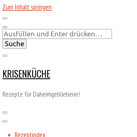
Zum Inhalt springen
Suchst
du
nach
etwas?
KRISENKÜCHE
Rezepte für Daheimgebliebene!
Rezeptindex