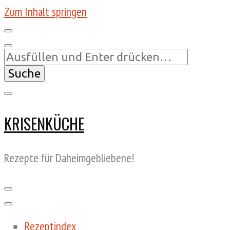
Zum Inhalt springen
Suchst
du
nach
etwas?
KRISENKÜCHE
Rezepte für Daheimgebliebene!
Rezeptindex