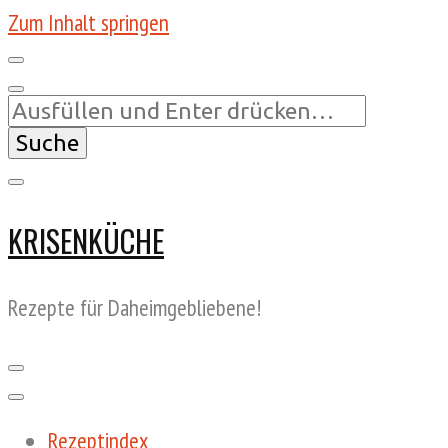
Zum Inhalt springen
Suchst
du
nach
etwas?
KRISENKÜCHE
Rezepte für Daheimgebliebene!
Rezeptindex