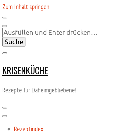
Zum Inhalt springen
Suchst
du
nach
etwas?
KRISENKÜCHE
Rezepte für Daheimgebliebene!
Rezeptindex