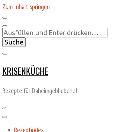
Zum Inhalt springen
Suchst
du
nach
etwas?
KRISENKÜCHE
Rezepte für Daheimgebliebene!
Rezeptindex