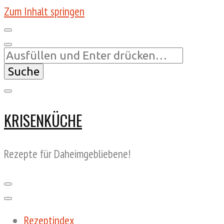
Zum Inhalt springen
Suchst
du
nach
etwas?
KRISENKÜCHE
Rezepte für Daheimgebliebene!
Rezeptindex