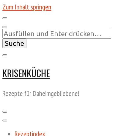
Zum Inhalt springen
Suchst
du
nach
etwas?
KRISENKÜCHE
Rezepte für Daheimgebliebene!
Rezeptindex